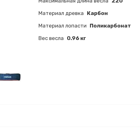
Максимальная длина весла
220
Материал древка
Карбон
Материал лопасти
Поликарбонат
Вес весла
0.96 кг