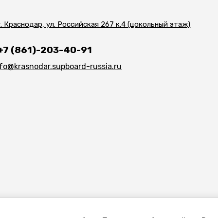
г. Краснодар, ул. Российская 267 к.4 (цокольный этаж)
+7 (861)-203-40-91
nfo@krasnodar.supboard-russia.ru