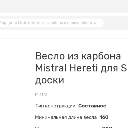
бординга Mistral Hereti из карбона и поликарбоната
Весло из карбона
Mistral Hereti для 
доски
Mistral
Тип конструкции
Составное
Минимальная длина весла
160