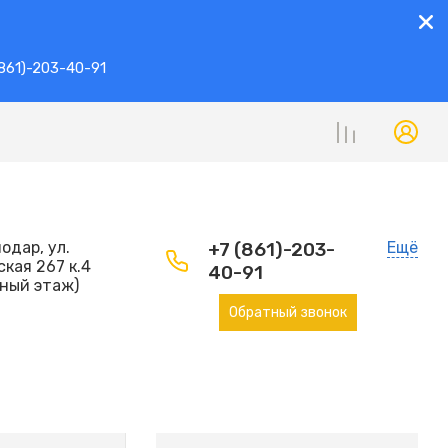
861)-203-40-91
нодар, ул.
+7 (861)-203-
Ещё
кая 267 к.4
40-91
ьный этаж)
Обратный звонок