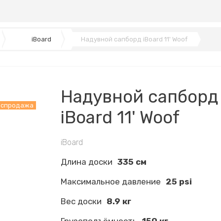
iBoard
Надувной сапборд iBoard 11' Woof
Надувной сапборд
аспродажа
iBoard 11' Woof
iBoard
Длина доски
335 см
Максимальное давление
25 psi
Вес доски
8.9 кг