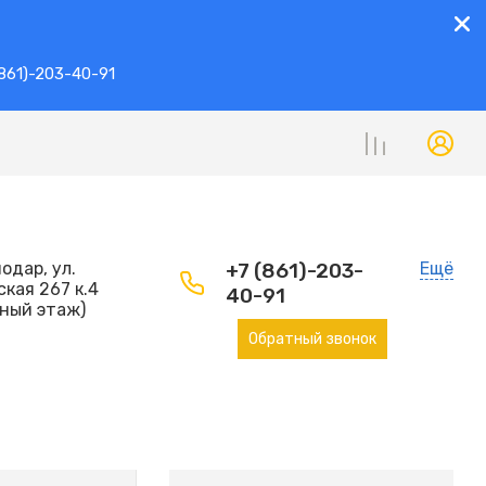
861)-203-40-91
нодар, ул.
+7 (861)-203-
Ещё
кая 267 к.4
40-91
ьный этаж)
Обратный звонок