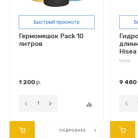
Быстрый просмотр
Б
Гермомешок Pack 10
Гидр
литров
длинн
Hisea
Hisea
1 200
р.
9 480
ПОДРОБНЕЕ