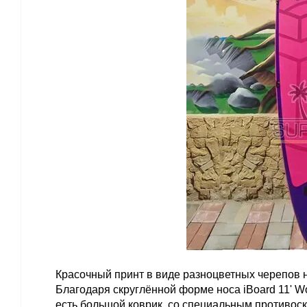
Красочный принт в виде разноцветных черепов не
Благодаря скруглённой форме носа iBoard 11' Wo
есть большой коврик, со специальным противос