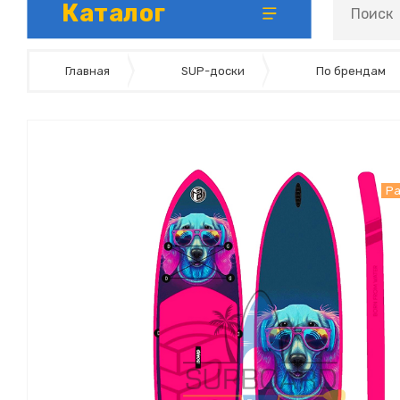
Каталог
Надувные сани - тюбинги
Главная
SUP-доски
По брендам
Р