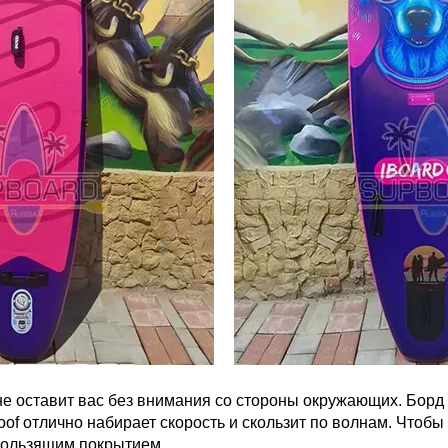
 оставит вас без внимания со стороны окружающих. Борд ра
of отлично набирает скорость и скользит по волнам. Чтобы 
кользящим покрытием.