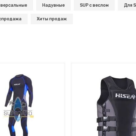
иверсальные
Надувные
SUP с веслом
Для 
спродажа
Хиты продаж