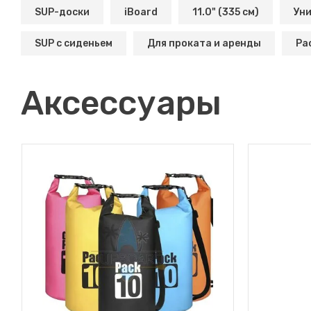
SUP-доски
iBoard
11.0" (335 см)
Ун
SUP с сиденьем
Для проката и аренды
Ра
Аксессуары