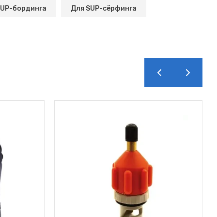
SUP-бординга
Для SUP-сёрфинга