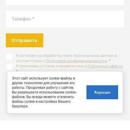
Отправить
Я согласен на обработку моих персональных данных в
соответствии с
Политикой конфиденциальности
.
*
Я принимаю условия, определенные в
Публичной оферте
.
*
Этот сайт использует cookie-файлы и
другие технологии для улучшения его
2014-2026 Supboard-russia.ru
работы. Продолжая работу с сайтом,
Sup-доски
Хорошо
Вы разрешаете использование cookie-
файлов. Вы всегда можете отключить
Не является публичной офертой
файлы cookie в настройках Вашего
браузера.