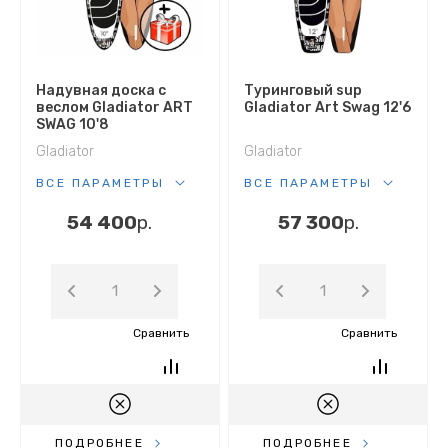
По популярности (возрастанию)
По популярности (убыванию)
Надувная доска с
Туринговый sup
веслом Gladiator ART
Gladiator Art Swag 12'6
SWAG 10'8
Gladiator
Gladiator
ВСЕ ПАРАМЕТРЫ
ВСЕ ПАРАМЕТРЫ
54 400
р.
57 300
р.
Сравнить
Сравнить
ПОДРОБНЕЕ
ПОДРОБНЕЕ