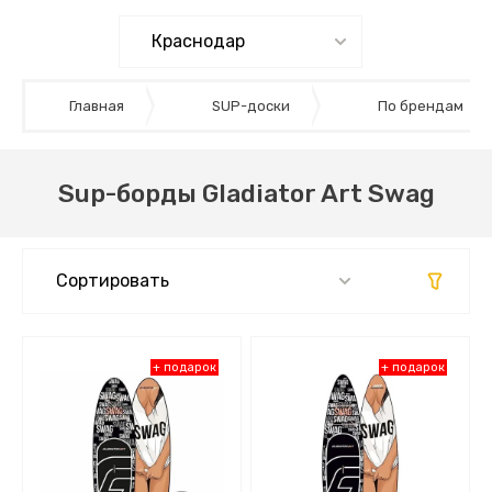
Главная
SUP-доски
По брендам
Sup-борды Gladiator Art Swag
Сортировать
Самые дешевые
+ подарок
+ подарок
Самые дорогие
По новизне (убыванию)
По новизне (возрастанию)